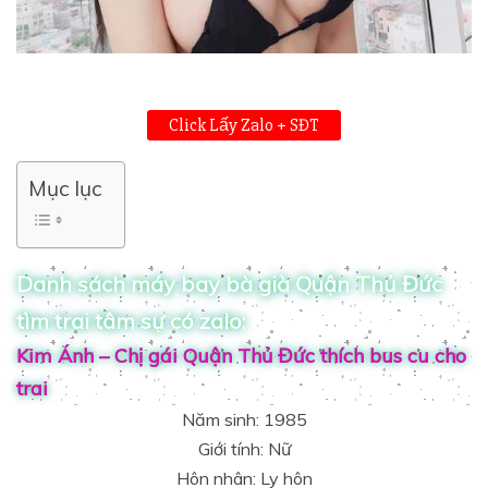
Click Lấy Zalo + SĐT
Mục lục
Danh sách máy bay bà già Quận Thủ Đức
tìm trai tâm sự có zalo:
Kim Ánh – Chị gái Quận Thủ Đức thích bus cu cho
trai
Năm sinh: 1985
Giới tính: Nữ
Hôn nhân: Ly hôn