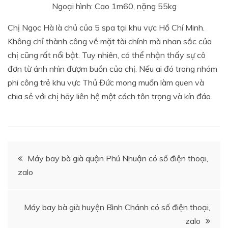
Ngoại hình: Cao 1m60, nặng 55kg
Chị Ngọc Hà là chủ của 5 spa tại khu vực Hồ Chí Minh.
Không chỉ thành công về mặt tài chính mà nhan sắc của
chị cũng rất nổi bật. Tuy nhiên, có thể nhận thấy sự cô
đơn từ ánh nhìn đượm buồn của chị. Nếu ai đó trong nhóm
phi công trẻ khu vực Thủ Đức mong muốn làm quen và
chia sẻ với chị hãy liên hệ một cách tôn trọng và kín đáo.
Điều
Máy bay bà già quận Phú Nhuận có số điện thoại,
zalo
hướng
bài
Máy bay bà già huyện Bình Chánh có số điện thoại,
zalo