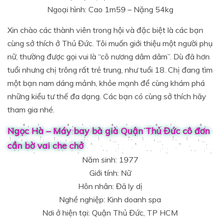
Ngoại hình: Cao 1m59 – Nặng 54kg
Xin chào các thành viên trong hội và đặc biệt là các bạn
cùng sở thích ở Thủ Đức. Tôi muốn giới thiệu một người phụ
nữ, thường được gọi vui là “cô nương dâm dâm”. Dù đã hơn
tuổi nhưng chị trông rất trẻ trung, như tuổi 18. Chị đang tìm
một bạn nam dáng mảnh, khỏe mạnh để cùng khám phá
những kiểu tư thế đa dạng. Các bạn có cùng sở thích hãy
tham gia nhé.
Ngọc Hà – Máy bay bà già Quận Thủ Đức cô đơn
cần bờ vai che chở
Năm sinh: 1977
Giới tính: Nữ
Hôn nhân: Đã ly dị
Nghề nghiệp: Kinh doanh spa
Nơi ở hiện tại: Quận Thủ Đức, TP HCM