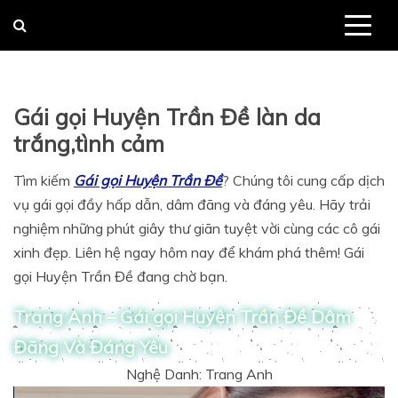
Skip
to
content
Gái gọi Huyện Trần Đề làn da
trắng,tình cảm
Tìm kiếm
Gái gọi Huyện Trần Đề
? Chúng tôi cung cấp dịch
vụ gái gọi đầy hấp dẫn, dâm đãng và đáng yêu. Hãy trải
nghiệm những phút giây thư giãn tuyệt vời cùng các cô gái
xinh đẹp. Liên hệ ngay hôm nay để khám phá thêm! Gái
gọi Huyện Trần Đề đang chờ bạn.
Trang Anh – Gái gọi Huyện Trần Đề Dâm
Đãng Và Đáng Yêu
Nghệ Danh: Trang Anh