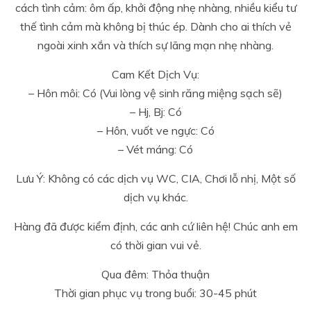
cách tình cảm: ôm ấp, khởi động nhẹ nhàng, nhiều kiểu tư
thế tình cảm mà không bị thúc ép. Dành cho ai thích vẻ
ngoài xinh xắn và thích sự lãng mạn nhẹ nhàng.
Cam Kết Dịch Vụ:
– Hôn môi: Có (Vui lòng vệ sinh răng miệng sạch sẽ)
– Hj, Bj: Có
– Hôn, vuốt ve ngực: Có
– Vét máng: Có
Lưu Ý: Không có các dịch vụ WC, CIA, Chơi lỗ nhị, Một số
dịch vụ khác.
Hàng đã được kiểm định, các anh cứ liên hệ! Chúc anh em
có thời gian vui vẻ.
Qua đêm: Thỏa thuận
Thời gian phục vụ trong buổi: 30-45 phút