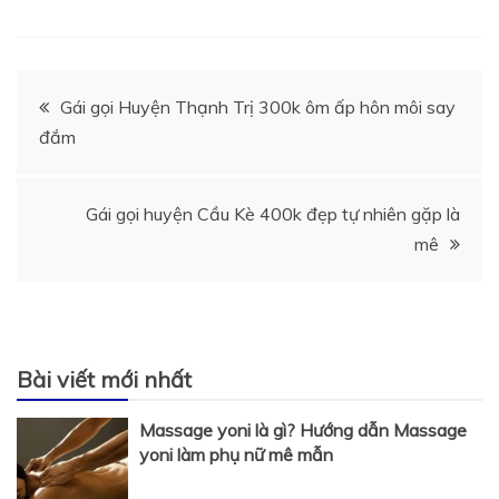
Điều
Gái gọi Huyện Thạnh Trị 300k ôm ấp hôn môi say
đắm
hướng
bài
Gái gọi huyện Cầu Kè 400k đẹp tự nhiên gặp là
mê
viết
Bài viết mới nhất
Massage yoni là gì? Hướng dẫn Massage
yoni làm phụ nữ mê mẫn