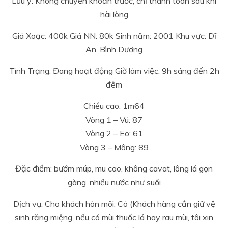
Lưu ý: Không chuyển khoản trước, chỉ thanh toán sau khi
hài lòng
Giá Xoạc: 400k Giá NN: 80k Sinh năm: 2001 Khu vực: Dĩ
An, Bình Dương
Tình Trạng: Đang hoạt động Giờ làm việc: 9h sáng đến 2h
đêm
Chiều cao: 1m64
Vòng 1 – Vú: 87
Vòng 2 – Eo: 61
Vòng 3 – Mông: 89
Đặc điểm: bướm múp, mu cao, không cavat, lông lá gọn
gàng, nhiều nước như suối
Dịch vụ: Cho khách hôn môi: Có (Khách hàng cần giữ vệ
sinh răng miệng, nếu có mùi thuốc lá hay rau mùi, tôi xin