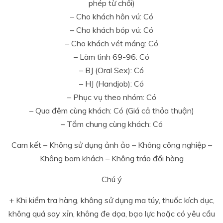
phép từ chối)
– Cho khách hôn vú: Có
– Cho khách bóp vú: Có
– Cho khách vét máng: Có
– Làm tình 69-96: Có
– BJ (Oral Sex): Có
– HJ (Handjob): Có
– Phục vụ theo nhóm: Có
– Qua đêm cùng khách: Có (Giá cả thỏa thuận)
– Tắm chung cùng khách: Có
Cam kết – Không sử dụng ảnh ảo – Không công nghiệp –
Không bom khách – Không tráo đổi hàng
Chú ý
+ Khi kiểm tra hàng, không sử dụng ma túy, thuốc kích dục,
không quá say xỉn, không đe dọa, bạo lực hoặc có yêu cầu