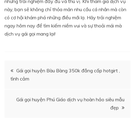
những trải nghiệm đầy đủ và thú vị. Khi tham gia dịch vụ
này, bạn sẽ không chỉ thỏa mãn nhu cầu cá nhân mà còn
có cơ hội khám phá những điều mới lạ. Hãy trải nghiệm
ngay hôm nay để tìm kiếm niềm vui và sự thoải mái mà
dịch vụ gái gọi mang lại!
Điều
Gái gọi huyện Bàu Bàng 350k đẳng cấp hotgirt ,
tình cảm
hướng
bài
Gái gọi huyện Phú Giáo dịch vụ hoàn hảo siêu mẫu
đẹp
viết