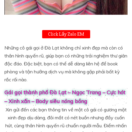
Click Lấy Zalo EM
Những cô gái gọi ở Đà Lạt không chỉ xinh đẹp mà còn có
thân hình quyến rũ, giúp bạn có những trải nghiệm thư giãn
độc đáo. Đặc biệt, bạn có thể dễ dàng liên hệ để book
phòng và tận hưởng dịch vụ mà không gặp phải bất kỳ
rắc rối nào.
Gái gọi thành phố Đà Lạt – Ngọc Trang – Cực hót
– Xinh xắn – Body siêu nóng bỏng
Xin gửi đến các bạn thông tin về một cô gái có gương mặt
xinh đẹp dịu dàng, đôi mắt có nét buồn nhưng đầy cuốn
hút, cùng thân hình quyến rũ chuẩn người mẫu. Điểm nhấn