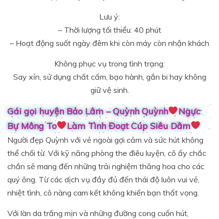
Lưu ý:
– Thời lượng tối thiểu: 40 phút
– Hoạt động suốt ngày đêm khi còn máy còn nhận khách
Không phục vụ trong tình trạng:
Say xỉn, sử dụng chất cấm, bạo hành, gắn bi hay không
giữ vệ sinh.
Gái gọi huyện Bảo Lâm – Quỳnh Quỳnh
Ngực
Bự Mông To
Làm Tình Đoạt Cúp Siêu Dâm
Người đẹp Quỳnh với vẻ ngoài gợi cảm và sức hút không
thể chối từ. Với kỹ năng phòng the điêu luyện, cô ấy chắc
chắn sẽ mang đến những trải nghiệm thăng hoa cho các
quý ông. Từ các dịch vụ đầy đủ đến thái độ luôn vui vẻ,
nhiệt tình, cô nàng cam kết không khiến bạn thất vọng.
Với làn da trắng mịn và những đường cong cuốn hút,