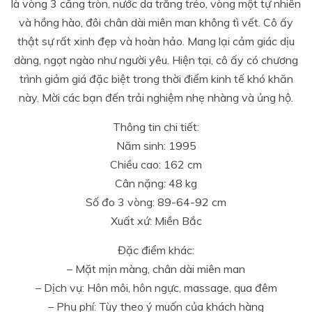
là vòng 3 căng tròn, nước da trắng trẻo, vòng một tự nhiên
và hồng hào, đôi chân dài miên man không tì vết. Cô ấy
thật sự rất xinh đẹp và hoàn hảo. Mang lại cảm giác dịu
dàng, ngọt ngào như người yêu. Hiện tại, cô ấy có chương
trình giảm giá đặc biệt trong thời điểm kinh tế khó khăn
này. Mời các bạn đến trải nghiệm nhẹ nhàng và ủng hộ.
Thông tin chi tiết:
Năm sinh: 1995
Chiều cao: 162 cm
Cân nặng: 48 kg
Số đo 3 vòng: 89-64-92 cm
Xuất xứ: Miền Bắc
Đặc điểm khác:
– Mặt mịn màng, chân dài miên man
– Dịch vụ: Hôn môi, hôn ngực, massage, qua đêm
– Phụ phí: Tùy theo ý muốn của khách hàng