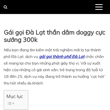
Skip
to
content
Gái gọi Đà Lạt thần dâm doggy cực
sướng 300k
Nếu bạn đang tìm kiếm một trải nghiệm mới lạ tại thành
phố Đà Lạt, dịch vụ
gái gọi thành phố Đà Lạt
chắc chắn
sẽ mang lại cho bạn những phút giây thú vị. Với sự xuất
hiện của những cô gái xinh xắn, trẻ trung trong độ tuổi từ
18 đến 25, dịch vụ này đang trở thành xu hướng “cực hót”
thu hút nhiều du khách.
Mục lục