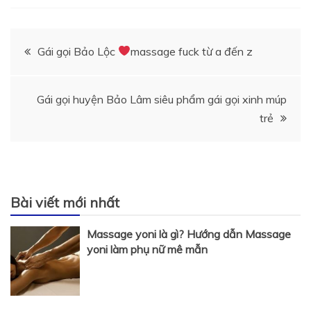
Điều
Gái gọi Bảo Lộc
massage fuck từ a đến z
hướng
Gái gọi huyện Bảo Lâm siêu phẩm gái gọi xinh múp
bài
trẻ
viết
Bài viết mới nhất
Massage yoni là gì? Hướng dẫn Massage
yoni làm phụ nữ mê mẫn