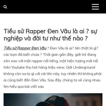
Skip
to
content
Tiểu sử Rapper Đen Vâu là ai ? sự
nghiệp và đời tư như thế nào ?
Tiểu sử Rapper Đen Vâu
? Đen Vâu là ai? tên thật là gì?
các bạn đã biết chưa ? Thời gian gần đây, giới trẻ đang
xôn xao với một rapper nổi tiếng, một hiện tượng mới nổi
trên Youtube thu hút hàng triệu view. Giới Underground
không còn xa lạ gì với cái tên này, tuy nhiên thì không phải
ai cũng biết đến Đen Vâu. Sau đây chúng ta sẽ cùng nhau
tìm hiểu qua bài viết sau