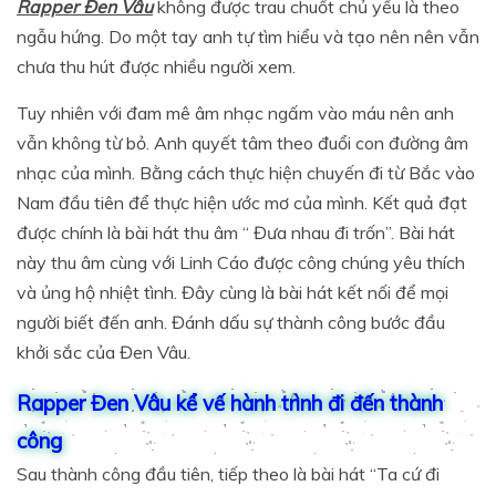
Rapper Đen Vâu
không được trau chuốt chủ yếu là theo
ngẫu hứng. Do một tay anh tự tìm hiểu và tạo nên nên vẫn
chưa thu hút được nhiều người xem.
Tuy nhiên với đam mê âm nhạc ngấm vào máu nên anh
vẫn không từ bỏ. Anh quyết tâm theo đuổi con đường âm
nhạc của mình. Bằng cách thực hiện chuyến đi từ Bắc vào
Nam đầu tiên để thực hiện ước mơ của mình. Kết quả đạt
được chính là bài hát thu âm “ Đưa nhau đi trốn”. Bài hát
này thu âm cùng với Linh Cáo được công chúng yêu thích
và ủng hộ nhiệt tình. Đây cùng là bài hát kết nối để mọi
người biết đến anh. Đánh dấu sự thành công bước đầu
khởi sắc của Đen Vâu.
Rapper Đen Vâu kể vế hành trình đi đến thành
công
Sau thành công đầu tiên, tiếp theo là bài hát “Ta cứ đi