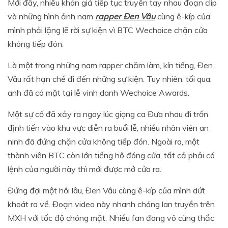
Mới đây, nhiều khán giả tiếp tục truyền tay nhau đoạn clip
và những hình ảnh nam
rapper Đen Vâu
cùng ê-kíp của
mình phải lặng lẽ rời sự kiện vì BTC Wechoice chặn cửa
không tiếp đón.
Là một trong những nam rapper chăm làm, kín tiếng, Đen
Vâu rất hạn chế đi đến những sự kiện. Tuy nhiên, tối qua,
anh đã có mặt tại lễ vinh danh Wechoice Awards.
Một sự cố đã xảy ra ngay lúc giọng ca Đưa nhau đi trốn
định tiến vào khu vực diễn ra buổi lễ, nhiều nhân viên an
ninh đã đứng chặn cửa không tiếp đón. Ngoài ra, một
thành viên BTC còn lớn tiếng hô đóng cửa, tất cả phải có
lệnh của người này thì mới được mở cửa ra.
Đứng đợi một hồi lâu, Đen Vâu cùng ê-kíp của mình dứt
khoát ra về. Đoạn video này nhanh chóng lan truyền trên
MXH với tốc độ chóng mặt. Nhiều fan đang vô cùng thắc