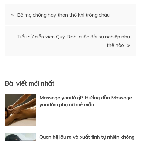
Điều
Bố mẹ chồng hay than thở khi trông cháu
hướng
Tiểu sử diễn viên Quý Bình, cuộc đời sự nghiệp như
bài
thế nào
viết
Bài viết mới nhất
Massage yoni là gì? Hướng dẫn Massage
yoni làm phụ nữ mê mẫn
Quan hệ lâu ra và xuất tinh tự nhiên không