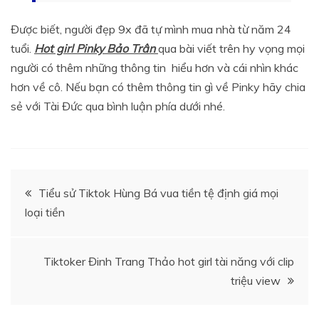
Được biết, người đẹp 9x đã tự mình mua nhà từ năm 24
tuổi.
Hot girl Pinky Bảo Trân
qua bài viết trên hy vọng mọi
người có thêm những thông tin hiểu hơn và cái nhìn khác
hơn về cô. Nếu bạn có thêm thông tin gì về Pinky hãy chia
sẻ với Tài Đức qua bình luận phía dưới nhé.
Điều
Tiểu sử Tiktok Hùng Bá vua tiền tệ định giá mọi
loại tiền
hướng
bài
Tiktoker Đinh Trang Thảo hot girl tài năng với clip
triệu view
viết