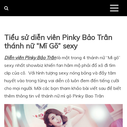
Skip
to
content
Tiểu sử diễn viên Pinky Bảo Trân
thánh nữ “Mĩ Gõ” sexy
Diễn viên Pinky Bảo Trân
là một trong 4 thánh nữ “Mì gõ”
sexy nhất showbiz khiến fan hâm mộ phải đổ xô đi tìm
clip của cô. Với hình tượng sexy nóng bỏng và đầy tâm
huyết vào trong từng vai diễn cô luôn đem đến tiếng cười
cho mọi người. Mời các bạn tham khảo bài viết sau để biết
thêm thông tin về thánh nữ mì gõ Pinky Bao Trân