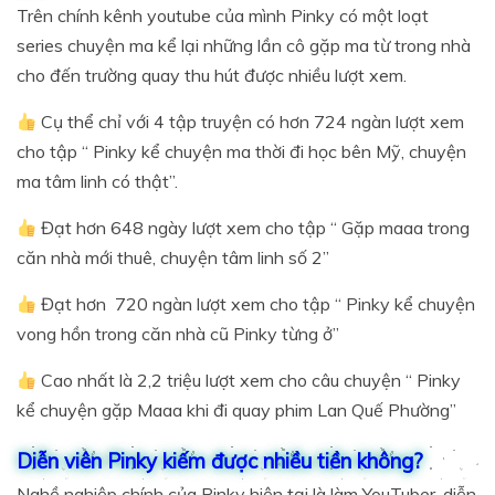
Trên chính kênh youtube của mình Pinky có một loạt
series chuyện ma kể lại những lần cô gặp ma từ trong nhà
cho đến trường quay thu hút được nhiều lượt xem.
Cụ thể chỉ với 4 tập truyện có hơn 724 ngàn lượt xem
cho tập “ Pinky kể chuyện ma thời đi học bên Mỹ, chuyện
ma tâm linh có thật”.
Đạt hơn 648 ngày lượt xem cho tập “ Gặp maaa trong
căn nhà mới thuê, chuyện tâm linh số 2”
Đạt hơn 720 ngàn lượt xem cho tập “ Pinky kể chuyện
vong hồn trong căn nhà cũ Pinky từng ở”
Cao nhất là 2,2 triệu lượt xem cho câu chuyện “ Pinky
kể chuyện gặp Maaa khi đi quay phim Lan Quế Phường”
Diễn viên Pinky kiếm được nhiều tiền không?
Nghề nghiệp chính của Pinky hiện tại là làm YouTuber, diễn