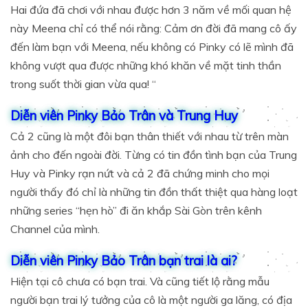
Hai đứa đã chơi với nhau được hơn 3 năm về mối quan hệ
này Meena chỉ có thể nói rằng: Cảm ơn đời đã mang cô ấy
đến làm bạn với Meena, nếu không có Pinky có lẽ mình đã
không vượt qua được những khó khăn về mặt tinh thần
trong suốt thời gian vừa qua! “
Diễn viên Pinky Bảo Trân và Trung Huy
Cả 2 cũng là một đôi bạn thân thiết với nhau từ trên màn
ảnh cho đến ngoài đời. Từng có tin đồn tình bạn của Trung
Huy và Pinky rạn nứt và cả 2 đã chứng minh cho mọi
người thấy đó chỉ là những tin đồn thất thiệt qua hàng loạt
những series “hẹn hò” đi ăn khắp Sài Gòn trên kênh
Channel của mình.
Diễn viên Pinky Bảo Trân bạn trai là ai?
Hiện tại cô chưa có bạn trai. Và cũng tiết lộ rằng mẫu
người bạn trai lý tưởng của cô là một người ga lăng, có địa