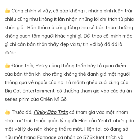
Cũng chính vì vậy, cô gặp không ít những bình luận trái
chiều cũng như không ít lần nhận những lời chỉ trích từ phía
khán giả. Bản thân cô cũng từng chia sẻ bản thân thường
không quan tâm người khác nghĩ gì. Bởi theo cô, mình mặc
gì chỉ cần bản thân thấy đẹp và tự tin với bộ đồ đó là
được.
Đồng thời, Pinky cũng thẳng thắn bày tỏ quan điểm
của bản thân khi cho rằng không thể đánh giá một người
thông qua vẻ ngoài của họ. Là mảnh ghép cuối cùng của
Big Cat Entertainment, cô thường tham gia vào các dự án
series phim của Ghiền Mì Gõ.
Trước đó,
Pinky Bảo Trân
có tham gia vào một nhóm
nhạc nữ trực thuộc quản lý người Hàn của Yeah1 nhưng do
một vài lý do nên không thể ra mắt. Hiện tại, cô đang sở
hữu một trang Fanpage cá nhân có 575k lượt thích và