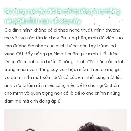
Sự cùng cực ấy, đã là môi trường vun trồng
nên điều tích cực về sau này.
Gia đình mình không có ai theo nghệ thuật, mình thương
mẹ vất vả tảo tần lo chạy ăn từng bữa, mình đã kiến tạo
con đường âm nhạc của mình từ hai bàn tay trắng, nơi
vùng đất đầy nắng gió Ninh Thuận quê mình. Hồ Hưng
Dũng đã mạnh dạn bước đi bằng chính đôi chân của mình
trong muôn vàn đắng cay và nhọc nhằn. Trên có mẹ già
và ba anh đã mất sớm, dưới có các em nhỏ, cùng một lúc
anh vừa đi làm rất nhiều công việc để lo cho người thân,
cho mình và quan trọng hơn cả là để lo cho chính những
đam mê mà anh đang ấp ủ.