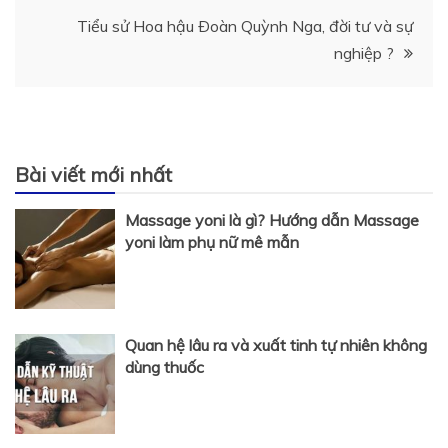
bài
Tiểu sử Hoa hậu Ðoàn Quỳnh Nga, đời tư và sự
nghiệp ?
viết
Bài viết mới nhất
Massage yoni là gì? Hướng dẫn Massage
yoni làm phụ nữ mê mẫn
Quan hệ lâu ra và xuất tinh tự nhiên không
dùng thuốc