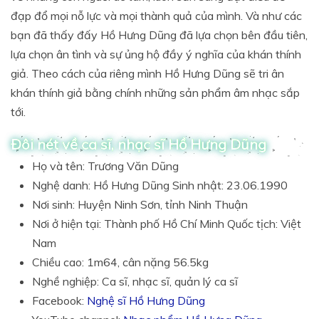
đạp đổ mọi nỗ lực và mọi thành quả của mình. Và như các
bạn đã thấy đấy Hồ Hưng Dũng đã lựa chọn bên đầu tiên,
lựa chọn ân tình và sự ủng hộ đầy ý nghĩa của khán thính
giả. Theo cách của riêng mình Hồ Hưng Dũng sẽ tri ân
khán thính giả bằng chính những sản phẩm âm nhạc sắp
tới.
Đôi nét về ca sĩ, nhạc sĩ Hồ Hưng Dũng
Họ và tên: Trương Văn Dũng
Nghệ danh: Hồ Hưng Dũng Sinh nhật: 23.06.1990
Nơi sinh: Huyện Ninh Sơn, tỉnh Ninh Thuận
Nơi ở hiện tại: Thành phố Hồ Chí Minh Quốc tịch: Việt
Nam
Chiều cao: 1m64, cân nặng 56.5kg
Nghề nghiệp: Ca sĩ, nhạc sĩ, quản lý ca sĩ
Facebook:
Nghệ sĩ Hồ Hưng Dũng