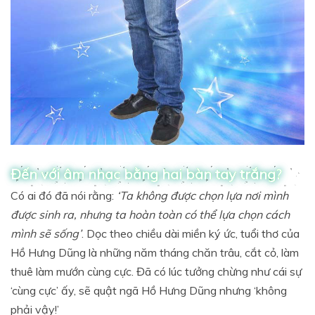
Đến với âm nhạc bằng hai bàn tay trắng?
Có ai đó đã nói rằng:
‘Ta không được chọn lựa nơi mình
được sinh ra, nhưng ta hoàn toàn có thể lựa chọn cách
mình sẽ sống’
. Dọc theo chiều dài miền ký ức, tuổi thơ của
Hồ Hưng Dũng là những năm tháng chăn trâu, cắt cỏ, làm
thuê làm mướn cùng cực. Đã có lúc tưởng chừng như cái sự
‘cùng cực’ ấy, sẽ quật ngã Hồ Hưng Dũng nhưng ‘không
phải vậy!’