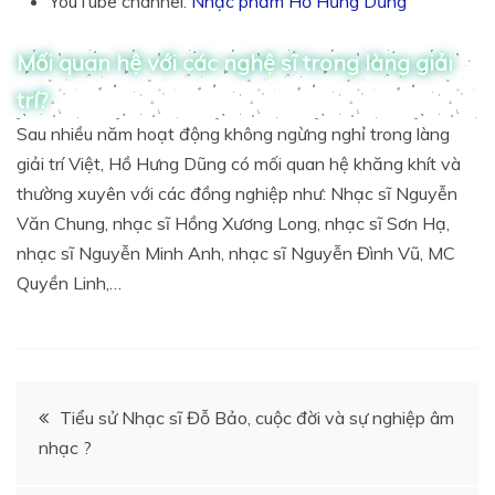
YouTube channel:
Nhạc phẩm Hồ Hưng Dũng
Mối quan hệ với các nghệ sĩ trong làng giải
trí?
Sau nhiều năm hoạt động không ngừng nghỉ trong làng
giải trí Việt, Hồ Hưng Dũng có mối quan hệ khăng khít và
thường xuyên với các đồng nghiệp như: Nhạc sĩ Nguyễn
Văn Chung, nhạc sĩ Hồng Xương Long, nhạc sĩ Sơn Hạ,
nhạc sĩ Nguyễn Minh Anh, nhạc sĩ Nguyễn Đình Vũ, MC
Quyền Linh,…
Điều
Tiểu sử Nhạc sĩ Đỗ Bảo, cuộc đời và sự nghiệp âm
nhạc ?
hướng