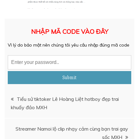
NHẬP MÃ CODE VÀO ĐÂY
Vì lý do bảo mật nên chúng tôi yêu cầu nhập đúng mã code
Submit
Điều
Tiểu sử tiktoker Lê Hoàng Liệt hotboy đẹp trai
khuấy đảo MXH
hướng
bài
Streamer Namoi lộ clip nhạy cảm cùng bạn trai gay
sốc MXH