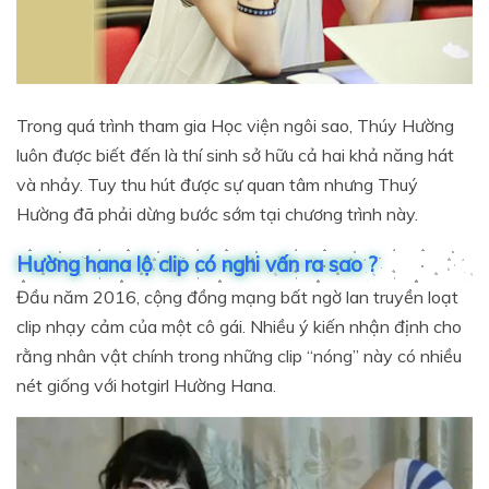
Trong quá trình tham gia Học viện ngôi sao, Thúy Hường
luôn được biết đến là thí sinh sở hữu cả hai khả năng hát
và nhảy. Tuy thu hút được sự quan tâm nhưng Thuý
Hường đã phải dừng bước sớm tại chương trình này.
Hường hana lộ clip có nghi vấn ra sao ?
Đầu năm 2016, cộng đồng mạng bất ngờ lan truyền loạt
clip nhạy cảm của một cô gái. Nhiều ý kiến nhận định cho
rằng nhân vật chính trong những clip “nóng” này có nhiều
nét giống với hotgirl Hường Hana.