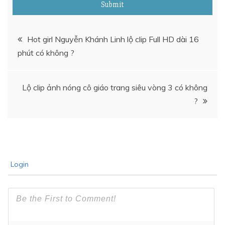
Submit
Điều
Hot girl Nguyễn Khánh Linh lộ clip Full HD dài 16
phút có không ?
hướng
bài
Lộ clip ảnh nóng cô giáo trang siêu vòng 3 có không
?
viết
Login