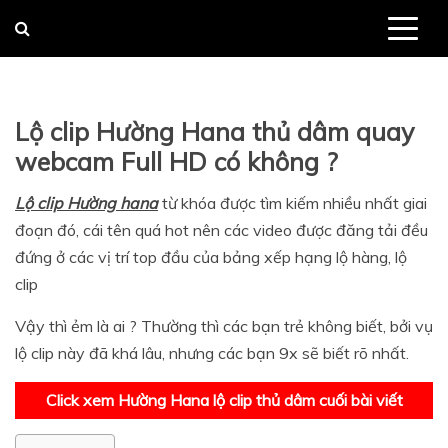
Skip
to
content
Lộ clip Hường Hana thủ dâm quay
webcam Full HD có không ?
Lộ clip Hường hana
từ khóa được tìm kiếm nhiều nhất giai
đoạn đó, cái tên quá hot nên các video được đăng tải đều
đứng ở các vị trí top đầu của bảng xếp hạng lộ hàng, lộ
clip
Vậy thì ẻm là ai ? Thường thì các bạn trẻ không biết, bởi vụ
lộ clip này đã khá lâu, nhưng các bạn 9x sẽ biết rõ nhất.
Click xem Hường Hana lộ clip thủ dâm cuối bài viết