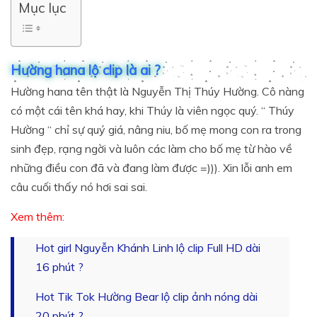
Mục lục
Hường hana lộ clip là ai ?
Hường hana tên thật là Nguyễn Thị Thúy Hường. Cô nàng
có một cái tên khá hay, khi Thúy là viên ngọc quý. “ Thúy
Hường “ chỉ sự quý giá, nâng niu, bố mẹ mong con ra trong
sinh đẹp, rạng ngời và luôn các làm cho bố mẹ từ hào về
những điều con đã và đang làm được =))). Xin lỗi anh em
câu cuối thấy nó hơi sai sai.
Xem thêm:
Hot girl Nguyễn Khánh Linh lộ clip Full HD dài
16 phút ?
Hot Tik Tok Hường Bear lộ clip ảnh nóng dài
20 phút ?