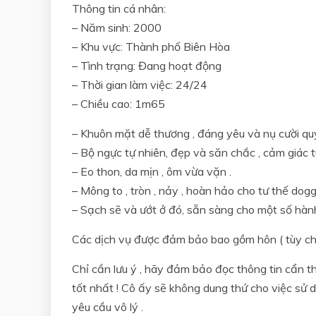
Thông tin cá nhân:
– Năm sinh: 2000
– Khu vực: Thành phố Biên Hòa
– Tình trạng: Đang hoạt động
– Thời gian làm việc: 24/24
– Chiều cao: 1m65
– Khuôn mặt dễ thương , đáng yêu và nụ cười quy
– Bộ ngực tự nhiên, đẹp và săn chắc , cảm giác t
– Eo thon, da mịn , ôm vừa vặn .
– Mông to , tròn , nảy , hoàn hảo cho tư thế dogg
– Sạch sẽ và ướt ở đó, sẵn sàng cho một số hàn
Các dịch vụ được đảm bảo bao gồm hôn ( tùy chọn
Chỉ cần lưu ý , hãy đảm bảo đọc thông tin cẩn t
tốt nhất ! Cô ấy sẽ không dung thứ cho việc sử 
yêu cầu vô lý .