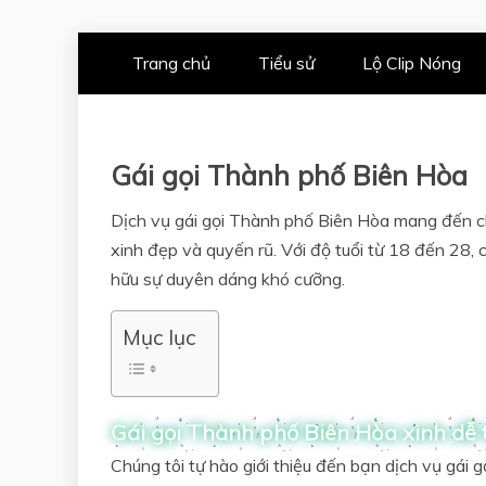
Skip
Trang chủ
Tiểu sử
Lộ Clip Nóng
to
content
Gái gọi Thành phố Biên Hòa
Dịch vụ gái gọi Thành phố Biên Hòa mang đến ch
xinh đẹp và quyến rũ. Với độ tuổi từ 18 đến 28,
hữu sự duyên dáng khó cưỡng.
Mục lục
Gái gọi Thành phố Biên Hòa xinh dễ
Chúng tôi tự hào giới thiệu đến bạn dịch vụ gái 