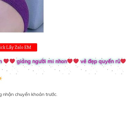
ick Lấy Zalo EM
n
giáng người mi nhon
vẻ đẹp quyến rủ
ông nhận chuyển khoản trước.