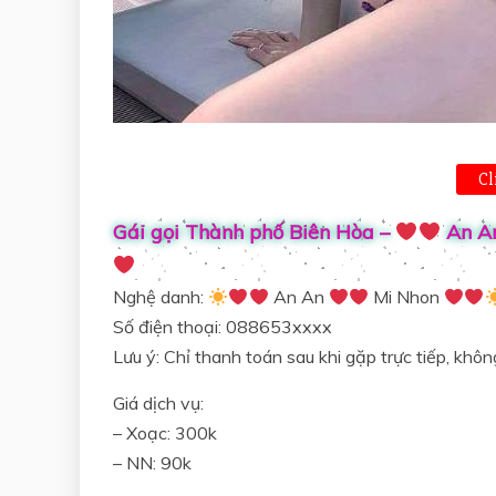
Cl
Gái gọi Thành phố Biên Hòa –
An A
Nghệ danh:
An An
Mi Nhon
Số điện thoại: 088653xxxx
Lưu ý: Chỉ thanh toán sau khi gặp trực tiếp, kh
Giá dịch vụ:
– Xoạc: 300k
– NN: 90k