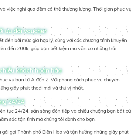
à việc nghỉ qua đêm có thể thương lượng. Thời gian phục vụ
i ưu đãi voucher
t đến bởi mức giá hợp lý, cùng với các chương trình khuyến
lên đến 200k, giúp bạn tiết kiệm mà vẫn có những trải
 chiều khách hoàn hảo
phục vụ bạn từ A đến Z. Với phong cách phục vụ chuyên
ững giây phút thoải mái và thú vị nhất.
ng 24/24
iên tục 24/24, sẵn sàng đón tiếp và chiều chuộng bạn bất cứ
hăm sóc tận tình mà chúng tôi dành cho bạn.
ụ gái gọi Thành phố Biên Hòa và tận hưởng những giây phút