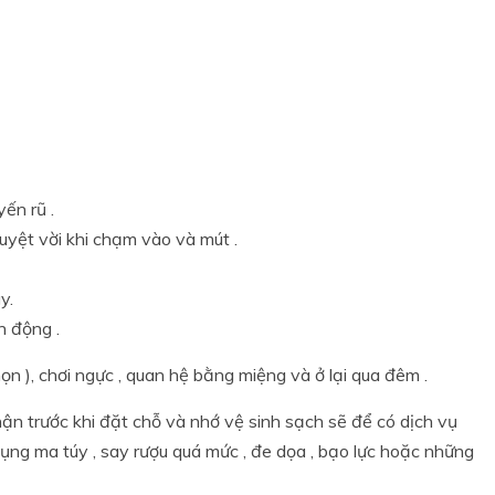
ến rũ .
uyệt vời khi chạm vào và mút .
y.
h động .
 ), chơi ngực , quan hệ bằng miệng và ở lại qua đêm .
hận trước khi đặt chỗ và nhớ vệ sinh sạch sẽ để có dịch vụ
dụng ma túy , say rượu quá mức , đe dọa , bạo lực hoặc những