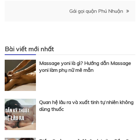
hướng
Gái gọi quận Phú Nhuận
bài
viết
Bài viết mới nhất
Massage yoni là gì? Hướng dẫn Massage
yoni làm phụ nữ mê mẫn
Quan hệ lâu ra và xuất tinh tự nhiên không
dùng thuốc