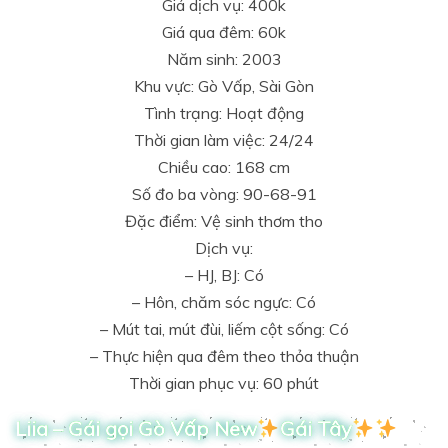
Giá dịch vụ: 400k
Giá qua đêm: 60k
Năm sinh: 2003
Khu vực: Gò Vấp, Sài Gòn
Tình trạng: Hoạt động
Thời gian làm việc: 24/24
Chiều cao: 168 cm
Số đo ba vòng: 90-68-91
Đặc điểm: Vệ sinh thơm tho
Dịch vụ:
– HJ, BJ: Có
– Hôn, chăm sóc ngực: Có
– Mút tai, mút đùi, liếm cột sống: Có
– Thực hiện qua đêm theo thỏa thuận
Thời gian phục vụ: 60 phút
Liia – Gái gọi Gò Vấp New
Gái Tây