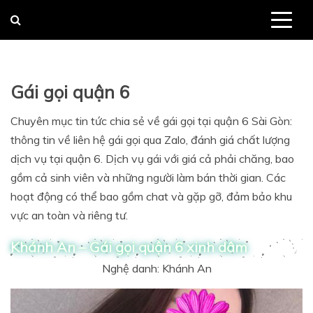
Skip
to
content
Gái gọi quận 6
Chuyên mục tin tức chia sẻ về gái gọi tại quận 6 Sài Gòn:
thông tin về liên hệ gái gọi qua Zalo, đánh giá chất lượng
dịch vụ tại quận 6. Dịch vụ gái với giá cả phải chăng, bao
gồm cả sinh viên và những người làm bán thời gian. Các
hoạt động có thể bao gồm chat và gặp gỡ, đảm bảo khu
vực an toàn và riêng tư.
Khánh An – Gái gọi quận 6 xinh dâm
Nghệ danh: Khánh An