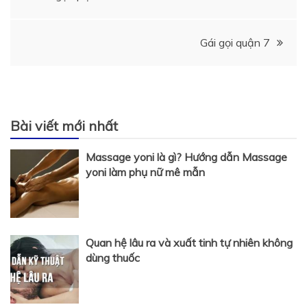
hướng
Gái gọi quận 7
bài
viết
Bài viết mới nhất
Massage yoni là gì? Hướng dẫn Massage
yoni làm phụ nữ mê mẫn
Quan hệ lâu ra và xuất tinh tự nhiên không
dùng thuốc