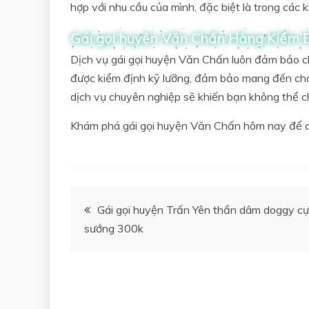
hợp với nhu cầu của mình, đặc biệt là trong các 
Gái gọi huyện Văn Chấn Hàng Kiểm 
Dịch vụ gái gọi huyện Văn Chấn luôn đảm bảo ch
được kiểm định kỹ lưỡng, đảm bảo mang đến cho 
dịch vụ chuyên nghiệp sẽ khiến bạn không thể c
Khám phá gái gọi huyện Văn Chấn hôm nay để có
Điều
Gái gọi huyện Trấn Yên thần dâm doggy c
sướng 300k
hướng
bài