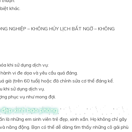
a thuận.
biệt khác.
NG NGHIỆP – KHÔNG HỦY LỊCH BẤT NGỜ – KHÔNG
hóa khi sử dụng dịch vụ:
ó hành vi đe dọa và yêu cầu quá đáng.
 già (trên 60 tuổi) hoặc đã chỉnh sửa cơ thể đáng kể.
 khi sử dụng dịch vụ.
ượng phục vụ như mong đợi.
n đẹp xinh bao phòng
ấn là những em sinh viên trẻ đẹp, xinh xắn. Họ không chỉ gây
 và năng động. Bạn có thể dễ dàng tìm thấy những cô gái phù