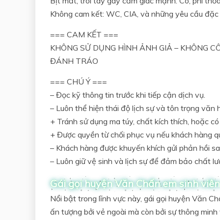
Bịt mắt, trói tay gây cảm giác mạnh: Có, phí thỏ
Không cam kết: WC, CIA, và những yêu cầu đặc 
=== CAM KẾT ===
KHÔNG SỬ DỤNG HÌNH ẢNH GIẢ – KHÔNG CÔ
ĐÁNH TRÁO
=== CHÚ Ý ===
– Đọc kỹ thông tin trước khi tiếp cận dịch vụ.
– Luôn thể hiện thái độ lịch sự và tôn trọng văn 
+ Tránh sử dụng ma túy, chất kích thích, hoặc c
+ Được quyền từ chối phục vụ nếu khách hàng quá
– Khách hàng được khuyến khích gửi phản hồi sau
– Luôn giữ vệ sinh và lịch sự để đảm bảo chất l
Gái gọi huyện Văn Chấn em sinh viê
Nổi bật trong lĩnh vực này, gái gọi huyện Văn Ch
ấn tượng bởi vẻ ngoài mà còn bởi sự thông minh