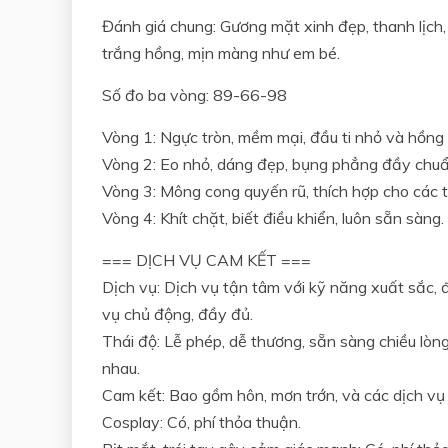
Đánh giá chung: Gương mặt xinh đẹp, thanh lịch,
trắng hồng, mịn màng như em bé.
Số đo ba vòng: 89-66-98
Vòng 1: Ngực tròn, mềm mại, đầu ti nhỏ và hồng
Vòng 2: Eo nhỏ, dáng đẹp, bụng phẳng đầy chu
Vòng 3: Mông cong quyến rũ, thích hợp cho các t
Vòng 4: Khít chặt, biết điều khiển, luôn sẵn sàng.
=== DỊCH VỤ CAM KẾT ===
Dịch vụ: Dịch vụ tận tâm với kỹ năng xuất sắc, 
vụ chủ động, đầy đủ.
Thái độ: Lễ phép, dễ thương, sẵn sàng chiều lòng
nhau.
Cam kết: Bao gồm hôn, mơn trớn, và các dịch vụ
Cosplay: Có, phí thỏa thuận.