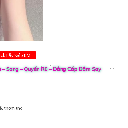
ick Lấy Zalo EM
nh – Sang – Quyến Rũ – Đẳng Cấp Đắm Say
ẽ, thơm tho