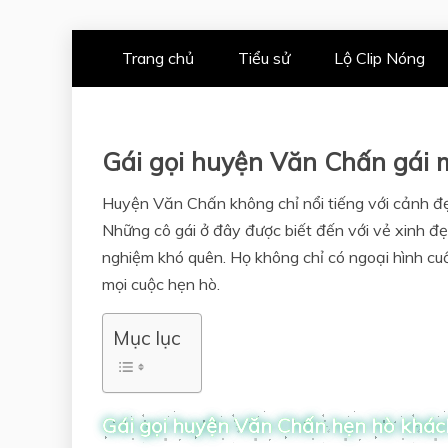
Skip
Trang chủ
Tiểu sử
Lộ Clip Nóng
to
content
Gái gọi huyện Văn Chấn gái
Huyện Văn Chấn không chỉ nổi tiếng với cảnh đẹp
Những cô gái ở đây được biết đến với vẻ xinh đ
nghiệm khó quên. Họ không chỉ có ngoại hình cuố
mọi cuộc hẹn hò.
Mục lục
Gái gọi huyện Văn Chấn hẹn hò khác