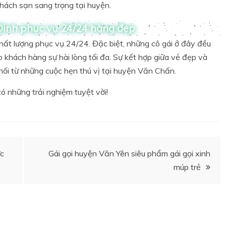
khách sạn sang trọng tại huyện.
Định phục vụ 24/24 hàng đẹp
ất lượng phục vụ 24/24. Đặc biệt, những cô gái ở đây đều
khách hàng sự hài lòng tối đa. Sự kết hợp giữa vẻ đẹp và
hối từ những cuộc hẹn thú vị tại huyện Văn Chấn.
 những trải nghiệm tuyệt vời!
ực
Gái gọi huyện Văn Yên siêu phẩm gái gọi xinh
múp trẻ