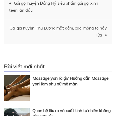
Điều
Gái gọi huyện Đồng Hỷ siêu phẩm gái gọi xinh
teen lần đầu
hướng
bài
Gái gọi huyện Phú Lương mặt dâm, cao, mông to nảy
lửa
viết
Bài viết mới nhất
Massage yoni là gì? Hướng dẫn Massage
yoni làm phụ nữ mê mẫn
Quan hệ lâu ra và xuất tinh tự nhiên không