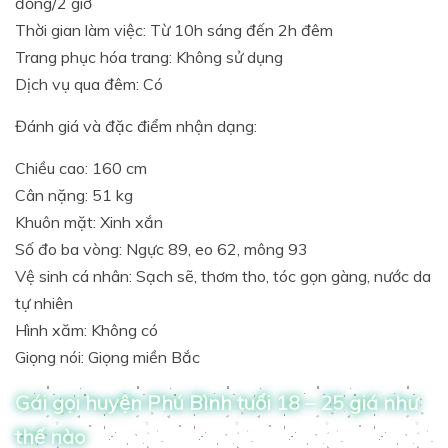
đồng/2 giờ
Thời gian làm việc: Từ 10h sáng đến 2h đêm
Trang phục hóa trang: Không sử dụng
Dịch vụ qua đêm: Có
Đánh giá và đặc điểm nhận dạng:
Chiều cao: 160 cm
Cân nặng: 51 kg
Khuôn mặt: Xinh xắn
Số đo ba vòng: Ngực 89, eo 62, mông 93
Vệ sinh cá nhân: Sạch sẽ, thơm tho, tóc gọn gàng, nước da
tự nhiên
Hình xăm: Không có
Giọng nói: Giọng miền Bắc
Gái gọi huyện Phú Bình tuổi 18 – 25 giá như
thế nào