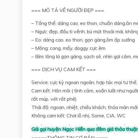
=== MÔ TẢ VỀ NGƯỜI ĐẸP ===
– Tổng thể: dáng cao, eo thon, chuẩn dáng,ăn m
– Ngực: đẹp, đầu ti vểnh, bú mút thoải mái, khôn
– Eo: dáng cao, eo thon, gọn gàng,ôm ấp sướng
– Mông: cong, mẩy, doggy cực êm
– Bím: lông lá gọn gàng, sạch sẽ, nhìn gợi cảm, 
=== DỊCH VỤ CAM KẾT ===
Service: cực kỳ ngoan ngoãn, hợp tác mọi tư thế, 
Cam kết: Hôn môi ( tình cảm, xoắn lưỡi như người
rất múp, vét rất phê)
Thái độ: ngoan, nhiệt, chiều khách, thỏa mãn mới
Không cam kết: Chơi lỗ nhị, Some, CIA, WC
Gái gọi huyện Ngọc Hiển qua đêm giá thỏa thuậ
=====THÔNG TIN CƠ BẢN ====