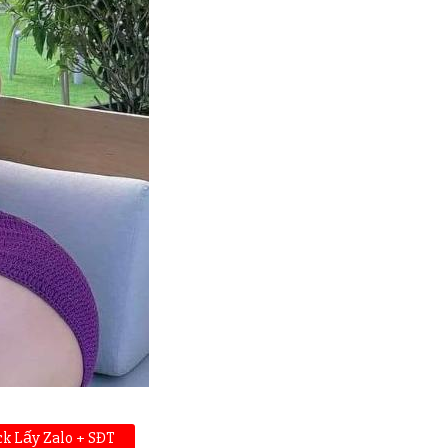
ck Lấy Zalo + SĐT