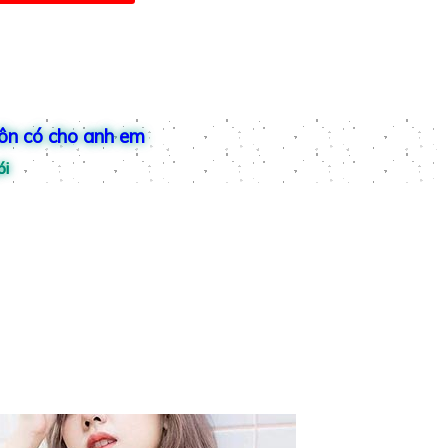
uôn có cho anh em
ói