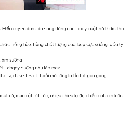
c Hiển
duyên dâm, da sáng dáng cao, body nuột nà thơm tho
 chắc, hồng hào, hàng chất lượng cao, bóp cực sướng, đầu ty
g, ôm sướng
vết…doggy sướng như lên mây.
tho sạch sẽ, tevet thoải mái lông lá tỉa tót gọn gàng
 mút cà, múa cột, lút cán, nhiều chiêu lạ để chiều anh em luôn