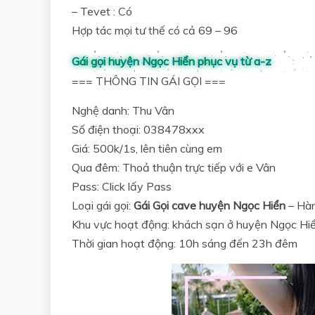
– Tevet : Có
Hợp tác mọi tư thế có cả 69 – 96
Gái gọi huyện Ngọc Hiển phục vụ từ a-z
=== THÔNG TIN GÁI GỌI ===
Nghệ danh: Thu Vân
Số điện thoại: 038478xxx
Giá: 500k/1s, lên tiên cùng em
Qua đêm: Thoả thuận trực tiếp với e Vân
Pass: Click lấy Pass
Loại gái gọi:
Gái Gọi cave huyện Ngọc Hiển
– Hàn
Khu vực hoạt động: khách sạn ở huyện Ngọc Hi
Thời gian hoạt động: 10h sáng đến 23h đêm