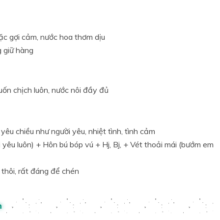
ặc gợi cảm, nước hoa thơm dịu
g giữ hàng
muốn chịch luôn, nước nôi đầy đủ
yêu chiều như người yêu, nhiệt tình, tình cảm
 yêu luôn) + Hôn bú bóp vú + Hj, Bj, + Vét thoải mái (bướm em
 thôi, rất đáng để chén
n