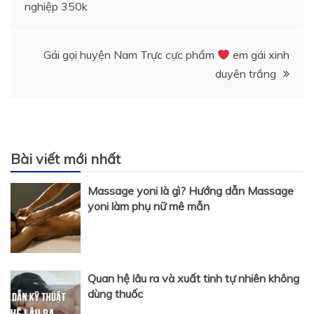
nghiệp 350k
hướng
bài
Gái gọi huyện Nam Trực cực phẩm
em gái xinh
duyên trắng
viết
Bài viết mới nhất
Massage yoni là gì? Hướng dẫn Massage
yoni làm phụ nữ mê mẫn
Quan hệ lâu ra và xuất tinh tự nhiên không
dùng thuốc