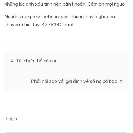
những lúc anh xấu tính nên băn khoăn. Cảm ơn mọi người.
Nguồn:vnexpress.net/con-yeu-nhung-hay-nghi-den-
chuyen-chia-tay-4278140.html
Điều
Tôi chưa thể có con
hướng
Phải nói sao với gia đình về số nợ cờ bạc
bài
viết
Login