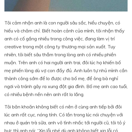
Tôi cảm nhận anh là con người sâu sắc, hiểu chuyện, có
hiếu và chăm chỉ. Biết hoàn cảnh của mình, tôi nhận thấy
anh có cố gắng nhiều trong công việc, đang làm vị trí
creative trong một công ty thương mại sản xuất. Tuy
nhiên, tôi biết sâu thẳm trong lòng anh có nhiều phiền
muộn. Trên anh có hai người anh trai, đôi lúc họ khiến bố
mẹ phiền lòng dù vợ con đầy đủ. Anh luôn tự nhủ mình cần
thành công sớm để lo được cho bố mẹ, để ông bà nghỉ
ngơi và tránh gây ra xung đột gia đình. Bố mẹ anh cao tuổi,
có nhiều bệnh nền nên anh rất lo lắng.
Tôi băn khoăn không biết có nên ở cùng anh tiếp bởi đôi
lúc anh rất cục, nóng tính. Có lần trong lúc nói chuyện với
nhau ở quán trà sữa, anh vô tình nhắc tới người cũ, tôi tỏ ý
bực thì anh nói: “Xin lỗi nhé dù anh không biết xin lỗi có