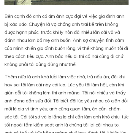
Bên cạnh đó anh có ám ảnh cực đại về việc gia đình anh
bị xào xáo. Chuyện là vợ chồng anh trai kế trên không
được hạnh phúc, trước khi ly hôn đã nhiều lần cãi vã và
đánh nhau làm bố mẹ anh buồn. Anh sợ chuyện tình cảm
của mình khiến gia đình buồn lòng, vì thế không muốn tôi đi
theo cách tiêu cực. Anh bảo nếu đi thì cả hai cùng đi chứ
không phải tôi đùng đùng như thế.
Thêm nữa là anh khá lười làm việc nhà, trừ nấu ăn; đôi khi
hay sai tôi làm cái này cái kia. Lúc yêu tôi làm hết, còn khi
giận dỗi tôi không làm thì anh mắng. Tôi nói nhiều và thấy
anh đang dần sửa đổi. Tôi biết đôi lúc yêu nhau có giận dỗi
mới là gia vị tình yêu; anh cũng quan tâm, ân cần, chăm
sóc tôi. Cái tôi sợ và lo lắng là chỉ cần làm anh khó chịu, tức
tối ngoài tầm kiểm soát anh là chúng tôi lại cãi nhau to,
anh có thể xả tức bằng mắng chửi hay đánh tôi. Nhiều lúc