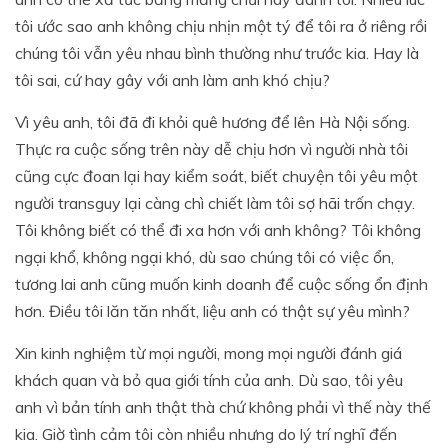
tôi ước sao anh không chịu nhịn một tý để tôi ra ở riêng rồi
chúng tôi vẫn yêu nhau bình thường như trước kia. Hay là
tôi sai, cứ hay gây với anh làm anh khó chịu?
Vì yêu anh, tôi đã đi khỏi quê hương để lên Hà Nội sống.
Thực ra cuộc sống trên này dễ chịu hơn vì người nhà tôi
cũng cực đoan lại hay kiểm soát, biết chuyện tôi yêu một
người transguy lại càng chì chiết làm tôi sợ hãi trốn chạy.
Tôi không biết có thể đi xa hơn với anh không? Tôi không
ngại khổ, không ngại khó, dù sao chúng tôi có việc ổn,
tương lai anh cũng muốn kinh doanh để cuộc sống ổn định
hơn. Điều tôi lăn tăn nhất, liệu anh có thật sự yêu mình?
Xin kinh nghiệm từ mọi người, mong mọi người đánh giá
khách quan và bỏ qua giới tính của anh. Dù sao, tôi yêu
anh vì bản tính anh thật thà chứ không phải vì thế này thế
kia. Giờ tình cảm tôi còn nhiều nhưng do lý trí nghĩ đến