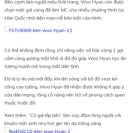
Bên cạnh làm người mẫu thời trang, Woo Hyun còn được
chọn mặt gửi vàng để làm MC cho nhiều chương trình tại
Hàn Quốc nhờ diện mạo nổi bần bật của mình.
Có thể khẳng định rằng, chỉ riêng việc sở hữu vòng 1 gợi
cảm cùng gương mặt khả ái đã đủ giúp Woo Hyun tạo ấn
tượng mạnh mẽ trong mắt dân tình.
Đó là lý do mà mới đây, khi lên sóng với bộ đồ vest kín
cổng cao tường, Woo Hyun đã nhận được không ít góp ý
của dân mạng, rằng cô nàng nên trở về phong cách quen
thuộc trước đó.
Xem thêm
“Cô gái lớp bên” làm say đắm lòng người với
khuôn mặt xinh như hot girl, làn da trắng sáng