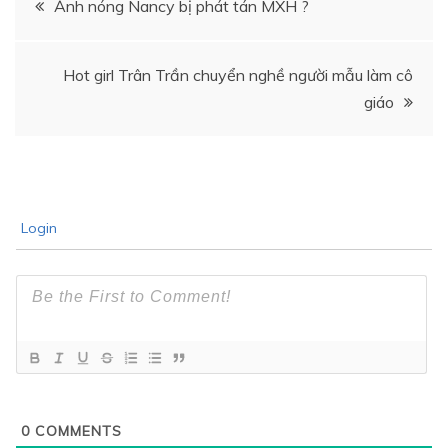
Ảnh nóng Nancy bị phát tán MXH ?
hướng
Hot girl Trân Trần chuyển nghề người mẫu làm cô
bài
giáo
viết
Login
0
COMMENTS